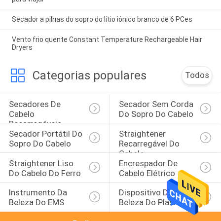
Secador a pilhas do sopro do lítio iônico branco de 6 PCes
Vento frio quente Constant Temperature Rechargeable Hair
Dryers
Categorias populares
Todos
Secadores De 
Secador Sem Corda 
Cabelo 
Do Sopro Do Cabelo
Recarregáveis
Secador Portátil Do 
Straightener 
Sopro Do Cabelo
Recarregável Do 
Cabelo
Straightener Liso 
Encrespador De 
Do Cabelo Do Ferro
Cabelo Elétrico
Instrumento Da 
Dispositivo Da 
Beleza Do EMS
Beleza Do Plasma