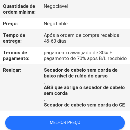
CONTROLE
Quantidade de
Negociável
ordem mínima:
DA
QUALIDADE
Preço:
Negotiable
Tempo de
Após a ordem de compra recebida
CONTACTE-
entrega:
45-60 dias
NOS
Termos de
pagamento avançado de 30% +
pagamento:
pagamento de 70% após B/L recebido
PEÇA
Realçar:
Secador de cabelo sem corda de
baixo nível de ruído do curso
UMAS
,
ABS que abriga o secador de cabelo
CITAÇÕES
sem corda
,
Secador de cabelo sem corda do CE
MELHOR PREÇO