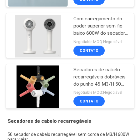
Com carregamento do
poder superior sem fio
baixo 600W do secador
de cabelo
Negotiable MOQ:Negociável
CONTATO
Secadores de cabelo
recarregáveis dobráveis
do punho 45 M3/H 50
M3/H
Negotiable MOQ:Negociável
CONTATO
Secadores de cabelo recarregáveis
50 secador de cabelo recarregável sem corda de M3/H 600W
para viajar