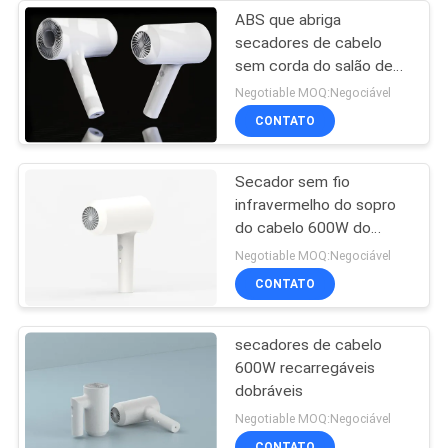
ABS que abriga
secadores de cabelo
sem corda do salão de
beleza de baixo nível de
Negotiable MOQ:Negociável
ruído com base de
CONTATO
carregamento
Secador sem fio
infravermelho do sopro
do cabelo 600W do
punho dobrável
Negotiable MOQ:Negociável
CONTATO
secadores de cabelo
600W recarregáveis
dobráveis
Negotiable MOQ:Negociável
CONTATO